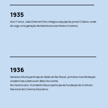
1935
Aos 17 anos, João Etienne Filho integra a equipe do jornal O Diário, onde
divulga uma geração de talentosos escritores mineiros.
1936
Genesco Murta participa do Salão do Bar Brasil, primeira manifestação
modernista coletiva em Belo Horizonte.
No mesmo ano, Humberto Mauro participa da fundação do Instituto
Nacional do Cinema Educativo.