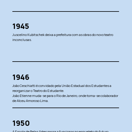
1945
Juscelino Kubitschek deixa a prefeitura com as obras do novo teatro
inconclusas.
1946
João Ceschiatti é convidado pela União Estadual dos Estudantes a
reorganizar o Teatro do Estudante.
João Etienne muda-se para o Rio de Janeiro, onde torna-se colaborador
de Alceu Amoroso Lima.
1950
A Escola de Belas Artes passa a funcionar no esqueleto do futuro