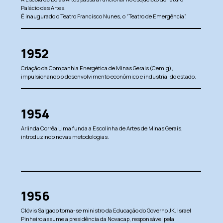
Palácio das Artes.
É inaugurado o Teatro Francisco Nunes, o “Teatro de Emergência”.
1952
Criação da Companhia Energética de Minas Gerais (Cemig),
impulsionando o desenvolvimento econômico e industrial do estado.
1954
Arlinda Corrêa Lima funda a Escolinha de Artes de Minas Gerais,
introduzindo novas metodologias.
1956
Clóvis Salgado torna-se ministro da Educação do Governo JK. Israel
Pinheiro assume a presidência da Novacap, responsável pela