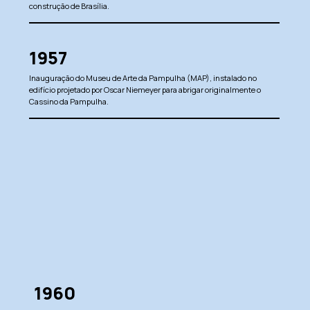
construção de Brasília.
1957
Inauguração do Museu de Arte da Pampulha (MAP), instalado no
edifício projetado por Oscar Niemeyer para abrigar originalmente o
Cassino da Pampulha.
1960