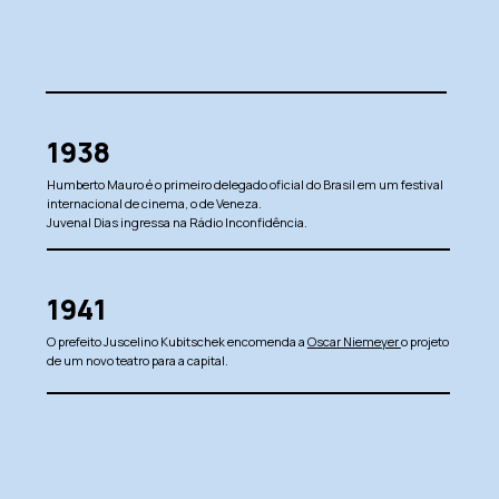
1938
Humberto Mauro é o primeiro delegado oficial do Brasil em um festival
internacional de cinema, o de Veneza.
Juvenal Dias ingressa na Rádio Inconfidência.
1941
O prefeito Juscelino Kubitschek encomenda a
Oscar Niemeyer
o projeto
de um novo teatro para a capital.