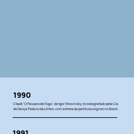
1990
O balé “O Pássaro de Fogo”, de Igor Stravinsky, é coreografado pela Cia
de Dança Palácio das Artes, com estreia da partitura original no Brasil.
1991